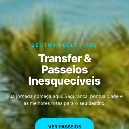
VIVA O PARAÍSO
Experiências
Que Marcam
Sua Vida
Roteiros exclusivos desenhados para quem busca o
máximo de conforto nas belezas do litoral.